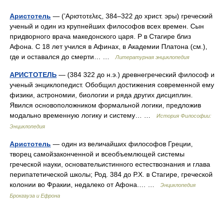
Аристотель
— (’Αριστοτελες, 384–322 до христ. эры) греческий
ученый и один из крупнейших философов всех времен. Сын
придворного врача македонского царя. Р в Стагире близ
Афона. С 18 лет учился в Афинах, в Академии Платона (см.),
где и оставался до смерти… …
Литературная энциклопедия
АРИСТОТЕЛЬ
— (384 322 до н.э.) древнегреческий философ и
ученый энциклопедист. Обобщил достижения современной ему
физики, астрономии, биологии и ряда других дисциплин.
Явился основоположником формальной логики, предложив
модально временную логику и систему… …
История Философии:
Энциклопедия
Аристотель
— один из величайших философов Греции,
творец самойзаконченной и всеобъемлющей системы
греческой науки, основательистинного естествознания и глава
перипатетической школы; Род. 384 до Р.Х. в Стагире, греческой
колонии во Фракии, недалеко от Афона.… …
Энциклопедия
Брокгауза и Ефрона