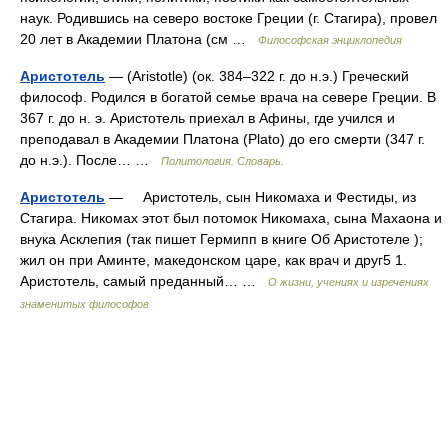
наук. Родившись на северо востоке Греции (г. Стагира), провел
20 лет в Академии Платона (см …
Философская энциклопедия
Аристотель
— (Aristotle) (ок. 384–322 г. до н.э.) Греческий
философ. Родился в богатой семье врача на севере Греции. В
367 г. до н. э. Аристотель приехал в Афины, где учился и
преподавал в Академии Платона (Plato) до его смерти (347 г.
до н.э.). После… …
Политология. Словарь.
Аристотель
— Аристотель, сын Никомаха и Фестиды, из
Стагира. Никомах этот был потомок Никомаха, сына Махаона и
внука Асклепия (так пишет Гермипп в книге Об Аристотеле );
жил он при Аминте, македонском царе, как врач и друг5 1.
Аристотель, самый преданный… …
О жизни, учениях и изречениях
знаменитых философов