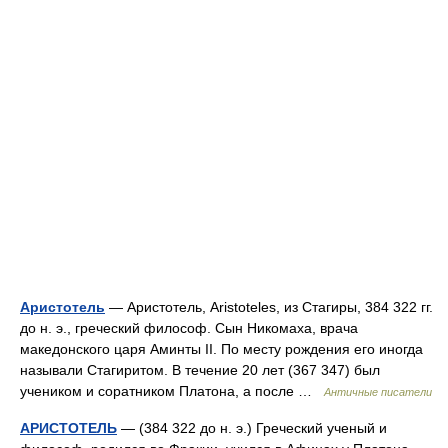
Аристотель
— Аристотель, Aristoteles, из Стагиры, 384 322 гг.
до н. э., греческий философ. Сын Никомаха, врача
македонского царя Аминты II. По месту рождения его иногда
называли Стагиритом. В течение 20 лет (367 347) был
учеником и соратником Платона, а после …
Античные писатели
АРИСТОТЕЛЬ
— (384 322 до н. э.) Греческий ученый и