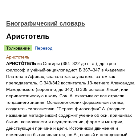
Биографический словарь
Аристотель
Толкование
Перевод
Аристотель
АРИСТÓТЕЛЬ
из Стагиры (384–322 до н. э.), др.-греч.
философ и учёный-энциклопедист. В 367–347 в Академии
Платона в Афинах, сначала как слушатель, затем как
преподаватель. С 343/342 воспитатель 13-летнего Александра
Македонского (вероятно, до 340). В 335 основал Ликей, или
перипатетическую школу. Соч. А. охватывают все отрасли
тогдашнего знания. Основоположник формальной логики,
создатель силлогистики. "Первая философия" А. (позднее
названная метафизикой) содержит учение об осн. принципах
бытия: возможности и осуществлении, форме и материи,
действующей причине и цели. Источником движения и
изменчивого бытия является, по А., вечный и неподвижный