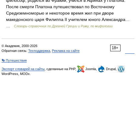
философ, родился во Фракии, учился в Афинах у Платона.
После смерти Платона путешествовал по Восточному
Средиземноморью и некоторое время жил при дворе
македонского царя Филиппа II учителем юного Александра…
…
Cловарь-справочник по Древней Греции и Риму, по мифологии
© Академик, 2000-2026
18+
Обратная связь:
Техподдержка
,
Реклама на сайте
👣 Путешествия
Экспорт словарей на сайты
, сделанные на PHP,
Joomla,
Drupal,
WordPress, MODx.