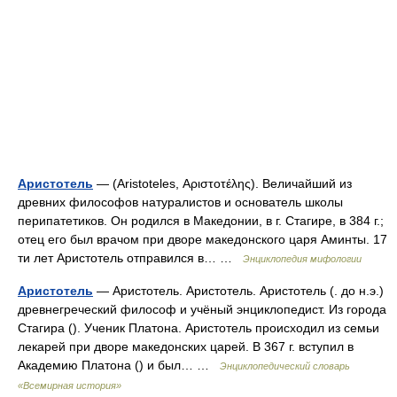
Аристотель
— (Aristoteles, Αριστοτέλης). Величайший из
древних философов натуралистов и основатель школы
перипатетиков. Он родился в Македонии, в г. Стагире, в 384 г.;
отец его был врачом при дворе македонского царя Аминты. 17
ти лет Аристотель отправился в… …
Энциклопедия мифологии
Аристотель
— Аристотель. Аристотель. Аристотель (. до н.э.)
древнегреческий философ и учёный энциклопедист. Из города
Стагира (). Ученик Платона. Аристотель происходил из семьи
лекарей при дворе македонских царей. В 367 г. вступил в
Академию Платона () и был… …
Энциклопедический словарь
«Всемирная история»