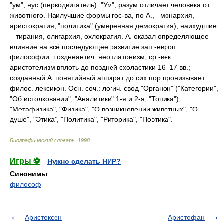
"ум", нус (перводвигатель). "Ум", разум отличает человека от
животного. Наилучшие формы гос-ва, по А.,– монархия,
аристократия, "политика" (умеренная демократия), наихудшие
– тирания, олигархия, охлократия. А. оказал определяющее
влияние на всё последующее развитие зап.-европ.
философии: позднеантич. неоплатонизм, ср.-век.
аристотелизм вплоть до поздней схоластики 16–17 вв.;
созданный А. понятийный аппарат до сих пор пронизывает
филос. лексикон. Осн. соч.: логич. свод "Органон" ("Категории",
"Об истолковании", "Аналитики" 1-я и 2-я, "Топика"),
"Метафизика", "Физика", "О возникновении животных", "О
душе", "Этика", "Политика", "Риторика", "Поэтика".
Биографический словарь
.
1998
.
Игры ⚽
Нужно сделать НИР?
Синонимы
:
философ
Аристоксен
Аристофан